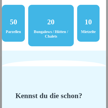
50
20
10
Parzellen
Bungalows / Hütten /
Mietzelte
Chalets
Kennst du die schon?