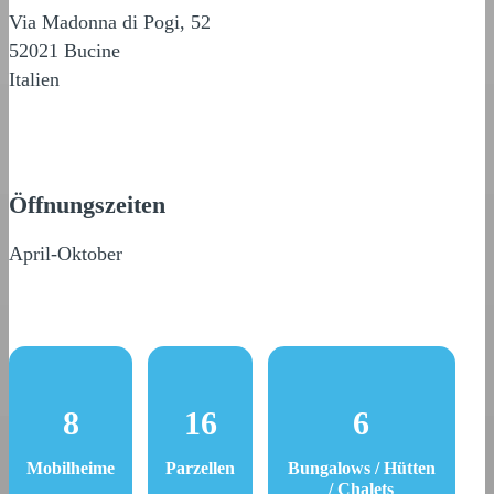
Via Madonna di Pogi, 52
52021 Bucine
Italien
Öffnungszeiten
April-Oktober
8
16
6
Mobilheime
Parzellen
Bungalows / Hütten
/ Chalets