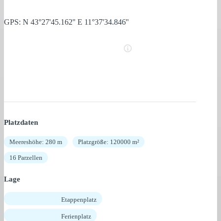
GPS: N 43°27'45.162'' E 11°37'34.846''
Platzdaten
Meereshöhe: 280 m
Platzgröße: 120000 m²
16 Parzellen
Lage
Etappenplatz
Ferienplatz