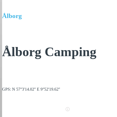
Ålborg
Ålborg Camping
GPS: N 57°3'14.02'' E 9°52'19.62''