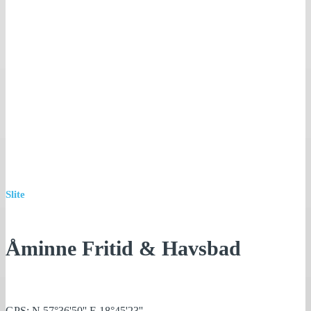
Slite
Åminne Fritid & Havsbad
GPS: N 57°36'50'' E 18°45'23''