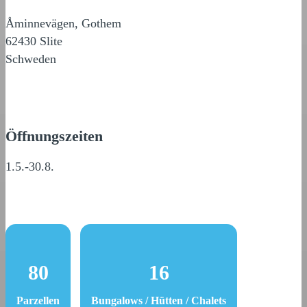
Åminnevägen, Gothem
62430 Slite
Schweden
Öffnungszeiten
1.5.-30.8.
80
16
Parzellen
Bungalows / Hütten / Chalets