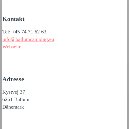
Kontakt
Tel: +45 74 71 62 63
info@ballumcamping.eu
Webseite
Adresse
Kystvej 37
6261 Ballum
Dänemark