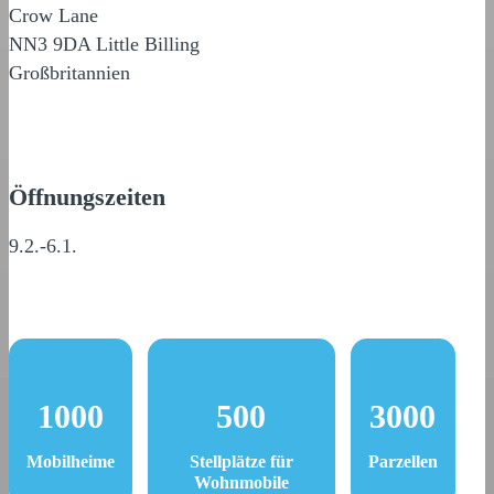
Crow Lane
NN3 9DA Little Billing
Großbritannien
Öffnungszeiten
9.2.-6.1.
1000
500
3000
Mobilheime
Stellplätze für
Parzellen
Wohnmobile