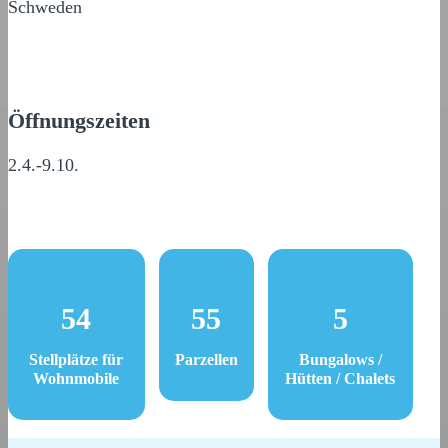
Schweden
Öffnungszeiten
2.4.-9.10.
54
55
5
Stellplätze für
Parzellen
Bungalows /
Wohnmobile
Hütten / Chalets