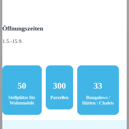
Öffnungszeiten
1.5.-15.9.
50
300
33
Stellplätze für
Parzellen
Bungalows /
Wohnmobile
Hütten / Chalets