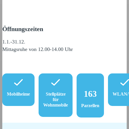
Öffnungszeiten
1.1.-31.12.
Mittagsruhe von 12.00-14.00 Uhr
163
Mobilheime
Stellplätze
WLAN/W
für
Wohnmobile
Parzellen