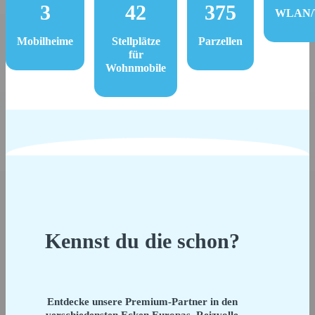
3
42
375
WLAN/W
Mobilheime
Stellplätze
Parzellen
für
Wohnmobile
Kennst du die schon?
Entdecke unsere Premium-Partner in den
verschiedensten Ecken Europas. Reizvolle