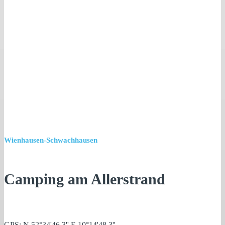
Wienhausen-Schwachhausen
Camping am Allerstrand
GPS: N 52°34'46.3'' E 10°14'48.3''