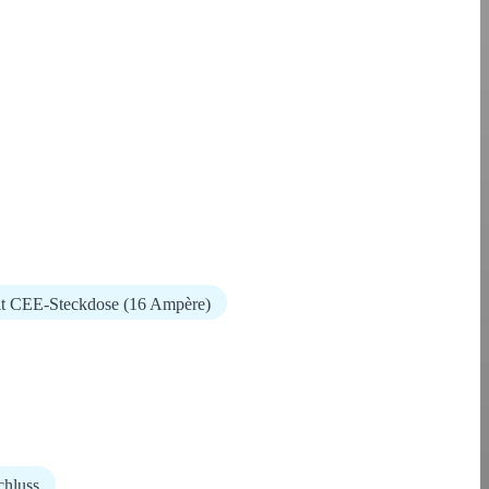
it CEE-Steckdose (16 Ampère)
chluss