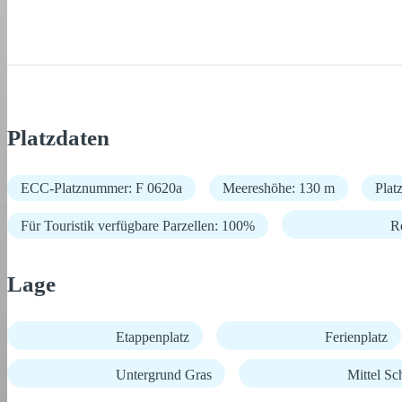
Platzdaten
ECC-Platznummer: F 0620a
Meereshöhe: 130 m
Plat
Für Touristik verfügbare Parzellen: 100%
R
Lage
Etappenplatz
Ferienplatz
Untergrund Gras
Mittel Sc