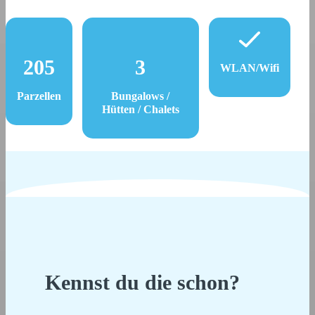
205
3
WLAN/Wifi
Parzellen
Bungalows /
Hütten / Chalets
Kennst du die schon?