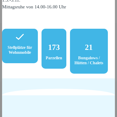
1.3.-3.11.
Mittagsruhe von 14.00-16.00 Uhr
173
21
Stellplätze für
Wohnmobile
Parzellen
Bungalows /
Hütten / Chalets