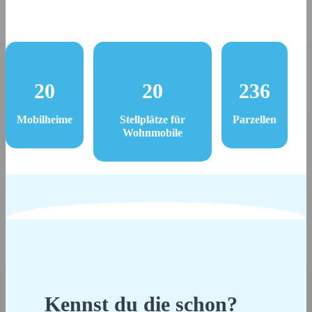
20
20
236
Mobilheime
Stellplätze für
Parzellen
Wohnmobile
Kennst du die schon?