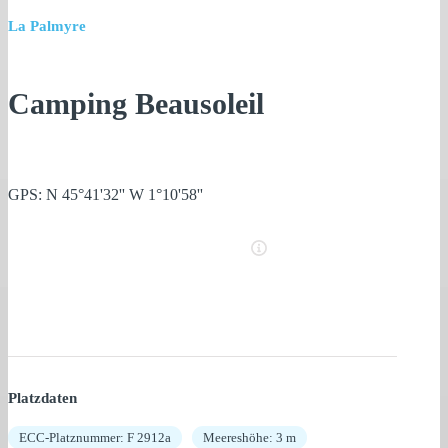
La Palmyre
Camping Beausoleil
GPS: N 45°41'32'' W 1°10'58''
Platzdaten
ECC-Platznummer: F 2912a
Meereshöhe: 3 m