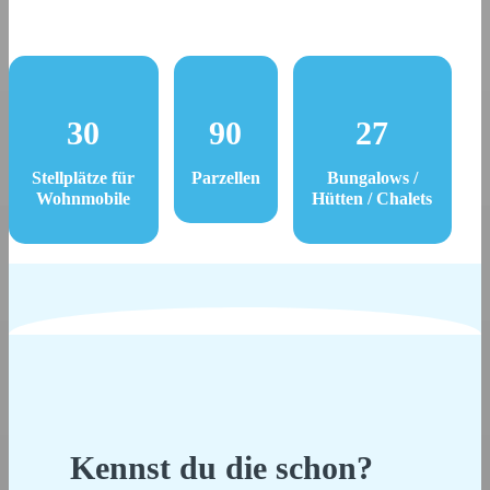
30
90
27
Stellplätze für
Parzellen
Bungalows /
Wohnmobile
Hütten / Chalets
Kennst du die schon?