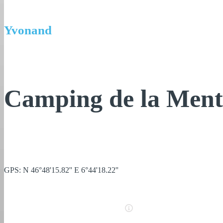
Yvonand
Camping de la Men
GPS: N 46°48'15.82'' E 6°44'18.22''