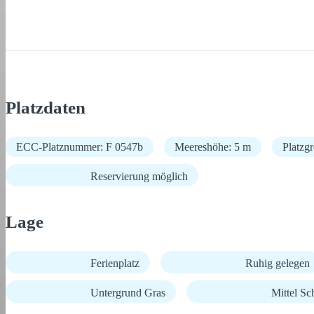
Platzdaten
ECC-Platznummer: F 0547b
Meereshöhe: 5 m
Platzg
Reservierung möglich
Lage
Ferienplatz
Ruhig gelegen
Untergrund Gras
Mittel Sc