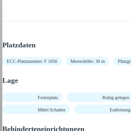
Platzdaten
ECC-Platznummer: F 1856
Meereshöhe: 30 m
Platzg
Lage
Ferienplatz
Ruhig gelegen
Mittel Schatten
Entfernun
Behinderteneinrichtungen