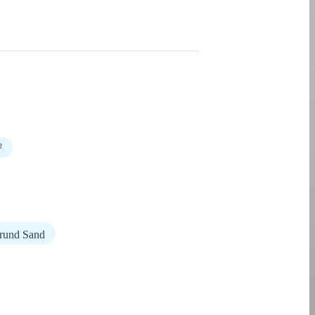
²
rund Sand