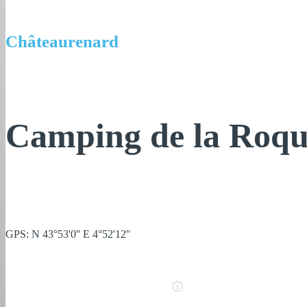
Châteaurenard
Camping de la Roqu
GPS: N 43°53'0'' E 4°52'12''