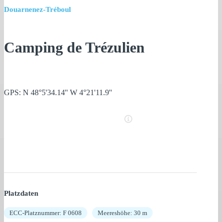
Douarnenez-Tréboul
Camping de Trézulien
GPS: N 48°5'34.14'' W 4°21'11.9''
Platzdaten
ECC-Platznummer: F 0608
Meereshöhe: 30 m