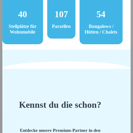
40
107
54
Stellplätze für
Parzellen
Bungalows /
Wohnmobile
Hütten / Chalets
Kennst du die schon?
Entdecke unsere Premium-Partner in den