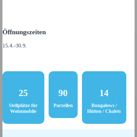
Öffnungszeiten
15.4.-30.9.
25
90
14
Stellplätze für
Parzellen
Bungalows /
Wohnmobile
Hütten / Chalets