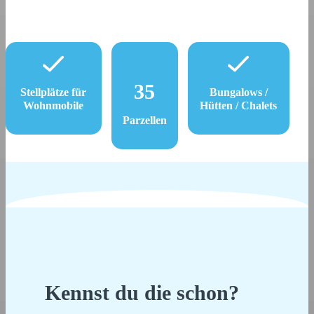
35
Stellplätze für
Bungalows /
Wohnmobile
Hütten / Chalets
Parzellen
Kennst du die schon?