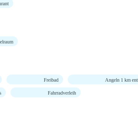
urant
elraum
Freibad
Angeln 1 km ent
s
Fahrradverleih