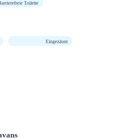
arrierefreie Toilette
Eingezäunt
avans