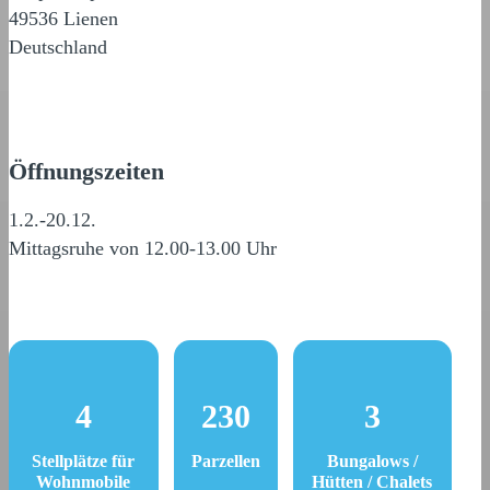
49536 Lienen
Deutschland
Öffnungszeiten
1.2.-20.12.
Mittagsruhe von 12.00-13.00 Uhr
4
230
3
Stellplätze für
Parzellen
Bungalows /
Wohnmobile
Hütten / Chalets