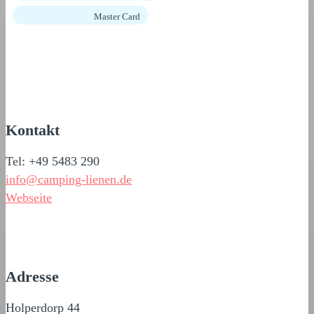
Master Card
Kontakt
Tel: +49 5483 290
info@camping-lienen.de
Webseite
Adresse
Holperdorp 44