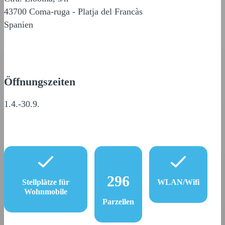
43700 Coma-ruga - Platja del Francàs
Spanien
Öffnungszeiten
1.4.-30.9.
296
Stellplätze für
WLAN/Wifi
Wohnmobile
Parzellen