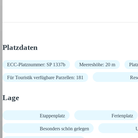
Platzdaten
ECC-Platznummer: SP 1337b
Meereshöhe: 20 m
Plat
Für Touristik verfügbare Parzellen: 181
Res
Lage
Etappenplatz
Ferienplatz
Besonders schön gelegen
U