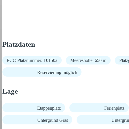
Platzdaten
ECC-Platznummer: I 0150a
Meereshöhe: 650 m
Platz
Reservierung möglich
Lage
Etappenplatz
Ferienplatz
Untergrund Gras
Untergru