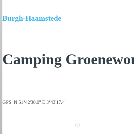
Burgh-Haamstede
Camping Groenewo
GPS: N 51°42'30.0'' E 3°43'17.4''