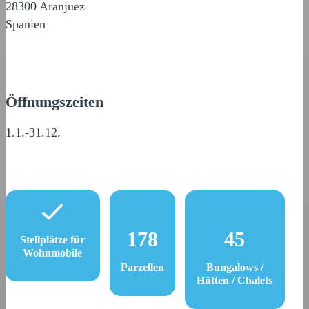
28300 Aranjuez
Spanien
Öffnungszeiten
1.1.-31.12.
178
45
Stellplätze für
Wohnmobile
Parzellen
Bungalows /
Hütten / Chalets