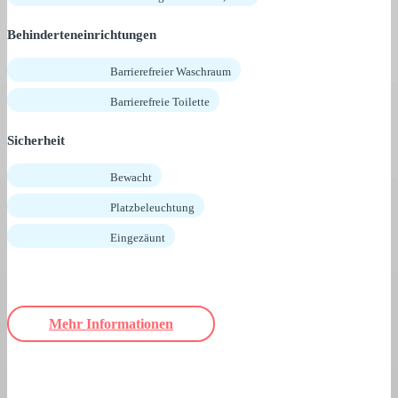
Behinderteneinrichtungen
Barrierefreier Waschraum
Barrierefreie Toilette
Sicherheit
Bewacht
Platzbeleuchtung
Eingezäunt
Mehr Informationen