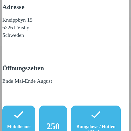
Adresse
Kneippbyn 15
62261 Visby
Schweden
Öffnungszeiten
Ende Mai-Ende August
250
Mobilheime
Bungalows / Hütten