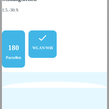
1.5.-30.9.
180
WLAN/Wifi
Parzellen