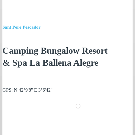
Sant Pere Pescador
Camping Bungalow Resort
& Spa La Ballena Alegre
GPS: N 42°9'8'' E 3°6'42''