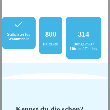
800
314
Stellplätze für
Wohnmobile
Parzellen
Bungalows /
Hütten / Chalets
Kennst du die schon?