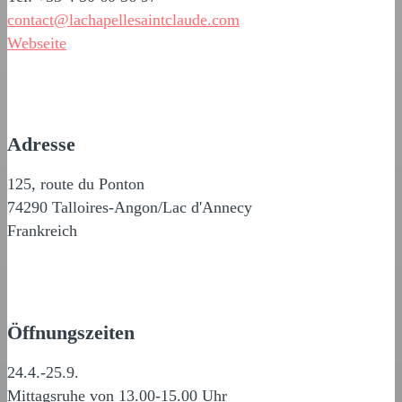
contact@lachapellesaintclaude.com
Webseite
Adresse
125, route du Ponton
74290 Talloires-Angon/Lac d'Annecy
Frankreich
Öffnungszeiten
24.4.-25.9.
Mittagsruhe von 13.00-15.00 Uhr