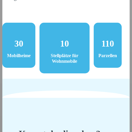
30
10
110
Mobilheime
Stellplätze für
Parzellen
Wohnmobile