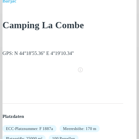
Barjac
Camping La Combe
GPS: N 44°18'55.36'' E 4°19'10.34''
Platzdaten
ECC-Platznummer: F 1887a
Meereshöhe: 170 m
Platzgröße: 25000 m²
100 Parzellen