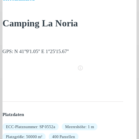
Camping La Noria
GPS: N 41°9'1.05'' E 1°25'15.67''
Platzdaten
ECC-Platznummer: SP 0552a
Meereshöhe: 1 m
Platzgröße: 50000 m²
400 Parzellen