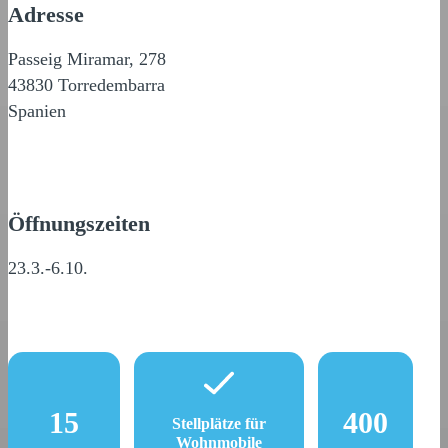
Adresse
Passeig Miramar, 278
43830 Torredembarra
Spanien
Öffnungszeiten
23.3.-6.10.
15
400
Stellplätze für
Wohnmobile