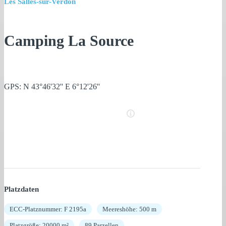
Les Salles-sur-Verdon
Camping La Source
GPS: N 43°46'32'' E 6°12'26''
Platzdaten
ECC-Platznummer: F 2195a
Meereshöhe: 500 m
Platzgröße: 20000 m²
89 Parzellen