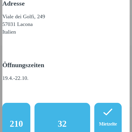
Adresse
Viale dei Golfi, 249
57031 Lacona
Italien
Öffnungszeiten
19.4.-22.10.
210
32
Mietzelte