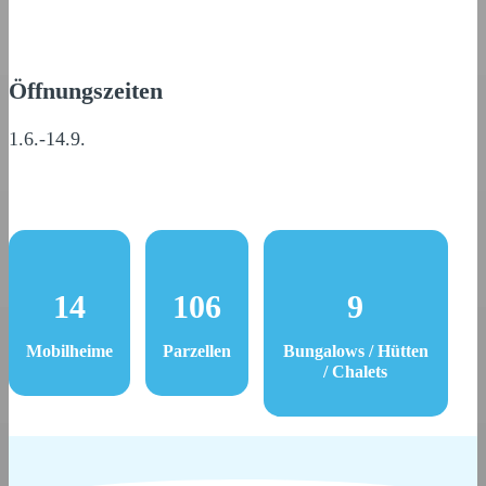
Öffnungszeiten
1.6.-14.9.
14
106
9
Mobilheime
Parzellen
Bungalows / Hütten
/ Chalets