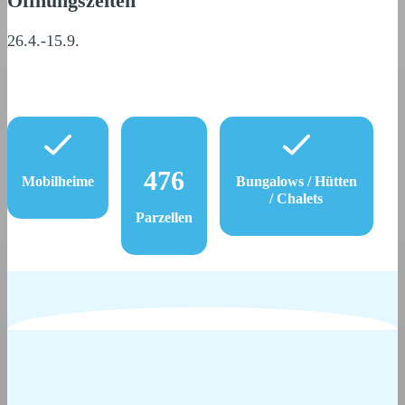
Öffnungszeiten
26.4.-15.9.
476
Mobilheime
Bungalows / Hütten
/ Chalets
Parzellen