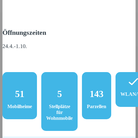
Öffnungszeiten
24.4.-1.10.
51
5
143
WLAN/W
Mobilheime
Stellplätze
Parzellen
für
Wohnmobile