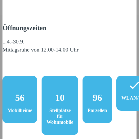
Öffnungszeiten
1.4.-30.9.
Mittagsruhe von 12.00-14.00 Uhr
56
10
96
WLAN/W
Mobilheime
Stellplätze
Parzellen
für
Wohnmobile