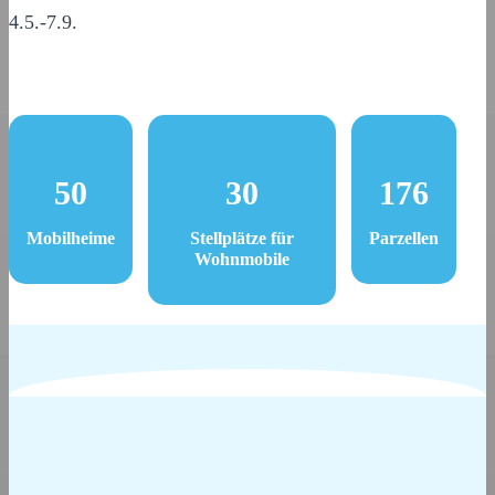
4.5.-7.9.
50
30
176
Mobilheime
Stellplätze für
Parzellen
Wohnmobile