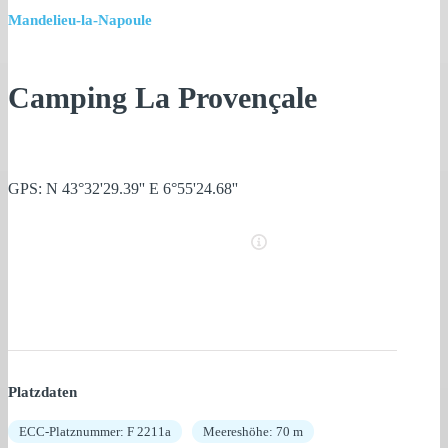
Mandelieu-la-Napoule
Camping La Provençale
GPS: N 43°32'29.39'' E 6°55'24.68''
Platzdaten
ECC-Platznummer: F 2211a
Meereshöhe: 70 m