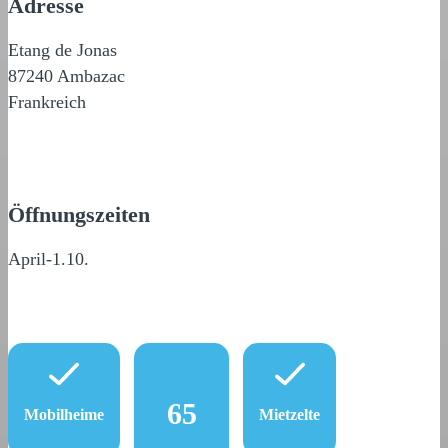
Adresse
Etang de Jonas
87240 Ambazac
Frankreich
Öffnungszeiten
April-1.10.
65
Mobilheime
Mietzelte