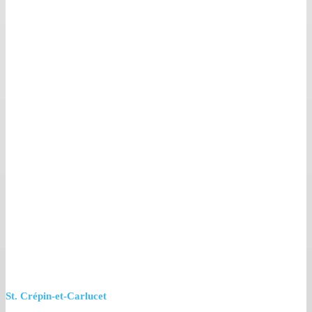
St. Crépin-et-Carlucet