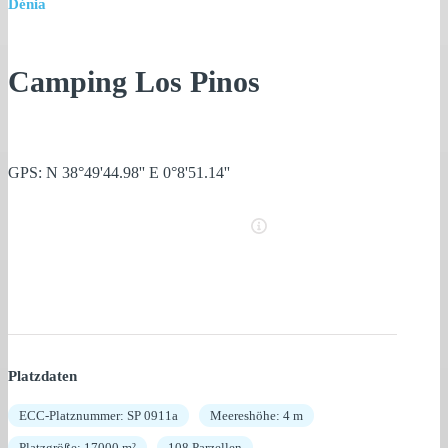
Dénia
Camping Los Pinos
GPS: N 38°49'44.98'' E 0°8'51.14''
Platzdaten
ECC-Platznummer: SP 0911a
Meereshöhe: 4 m
Platzgröße: 17000 m²
108 Parzellen