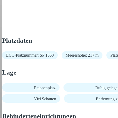
Platzdaten
ECC-Platznummer: SP 1560
Meereshöhe: 217 m
Plat
Lage
Etappenplatz
Ruhig gelege
Viel Schatten
Entfernung 
Behinderteneinrichtungen