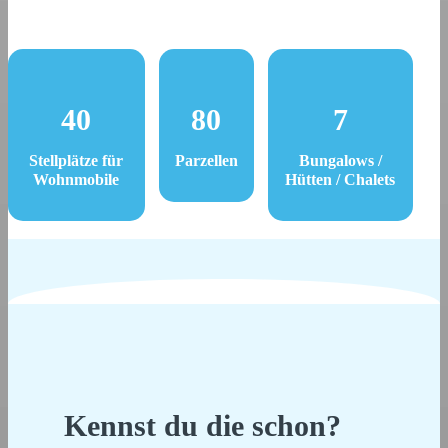
40
80
7
Stellplätze für
Parzellen
Bungalows /
Wohnmobile
Hütten / Chalets
Kennst du die schon?